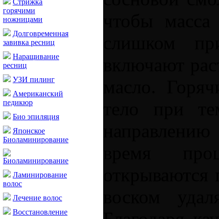
Стрижка
горячими
чтобы масса 
ножницами
Долговременная
слишком пр
завивка ресниц
Наращивание
включают рас
ресниц
УЗИ пилинг
масло. Горяч
Американский
тело при те
педикюр
Био эпиляция
направлению
Японское
Биоламинирование
время проц
Биоламинирование
открываются 
Ламинирование
волос
воском удал
Лечение волос
Восстановление
Благодаря ка