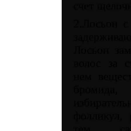
счет щелоч
2.Лосьон с
задержив
Лосьон зам
волос за с
нем вещест
бромида, 
избирате
фолликул, 
тем сам