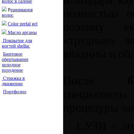
волос в салоне
полностью п
Р
еанимация
волос
поэтому е
Color prefal gel
Масло арганы
«трудные» з
Покрытие для
ногтей shellac
впадины и обл
Бинтовое
обертывание
холодное
похудение
После
б
Стрижка в
движении
специалис
Портфолио
процедуры за
1.УЗИ – эп