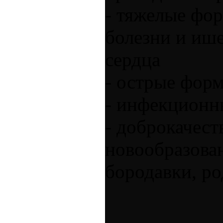
- тяжелые фо
болезни и иш
сердца
- острые форм
- инфекционн
- доброкачес
новообразова
бородавки, ро