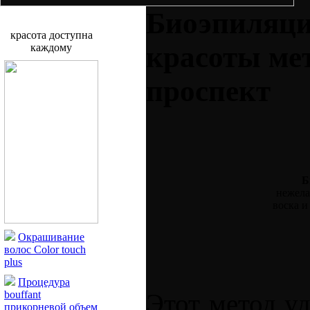
Биоэпиляц
красота доступна
красоты ме
каждому
проспект
Б
нежела
воска и
Окрашивание
волос Color touch
plus
Процедура
Этот метод у
bouffant
прикорневой объем