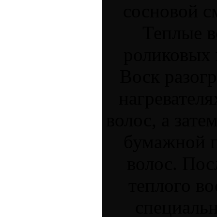
сосновой с
Теплые в
роликовых к
Воск разогр
нагревателя
волос, а зате
бумажной п
волос. Пос
теплого во
специальн