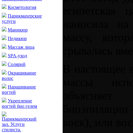
египетская 
Косметология
Парикмахерские
наносила на
услуги
Маникюр
массу, котор
Педикюр
срывалась вме
Массаж лица
SPA-уход
Солярий
В настоящее в
Окрашивание
массы испо
волос
Наращивание
объясняет
ногтей
Укрепление
биоэпиляции –
ногтей био гелем
воск), или во
Парикмахерский
зал. Услуги
стилиста.