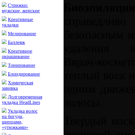
Биоэпиляци
Стрижки:
мужские, женские
справедли
Креативные
укладки
безопасным и
Мелирование
Баллеяж
удаления н
Креативное
окрашивание
Вврач-космет
Тонирование
теплый воск н
Блондирование
Химическая
одним движен
завивка
Долговременная
волосы.
укладка HeadLines
Укладка волос
на бигуди,
Твердый воск
щипцами,
«утюжками»
сосновой смо