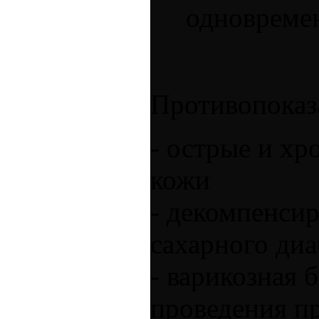
одновремен
Противопоказ
- острые и хр
кожи
- декомпенси
сахарного диа
- варикозная 
проведения п