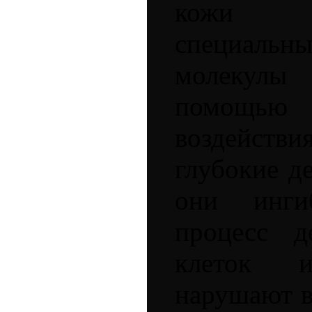
кожи о
специал
молекулы
помощью
воздейств
глубокие д
они ингиб
процесс д
клеток 
нарушают в