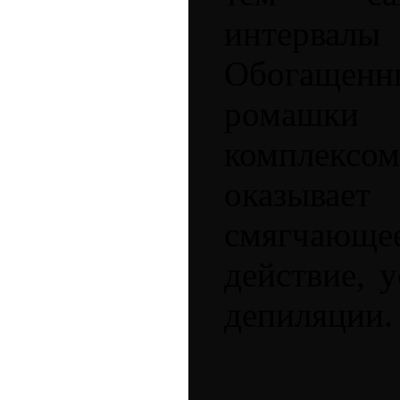
интервалы
Обогаще
ромашки
комплекс
оказывает
смягчающ
действие, 
депиляции.