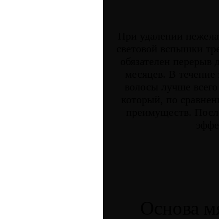
При удалении нежела
световой вспышки тр
обязателен перерыв 
месяцев. В течение
волосы лучше всего
который, по сравнен
преимуществ. После
эффе
Основа мя